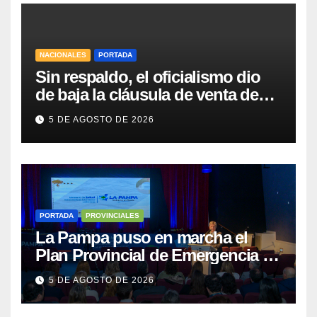
NACIONALES
PORTADA
Sin respaldo, el oficialismo dio
de baja la cláusula de venta de
tierras a extranjeros para salvar la
5 DE AGOSTO DE 2026
sesión
PORTADA
PROVINCIALES
La Pampa puso en marcha el
Plan Provincial de Emergencia en
Salud Mental
5 DE AGOSTO DE 2026