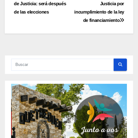
de
de Justicia: será después
Justicia por
entradas
de las elecciones
incumplimiento de la ley
de financiamiento