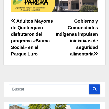
Navegación
Adultos Mayores
Gobierno y
de Quetrequén
Comunidades
de
disfrutaron del
Indígenas impulsan
entradas
programa «Brama
iniciativas de
Social» en el
seguridad
Parque Luro
alimentaria