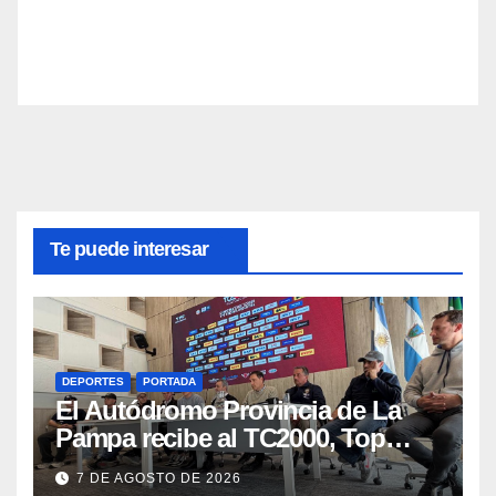
Te puede interesar
DEPORTES
PORTADA
El Autódromo Provincia de La
Pampa recibe al TC2000, Top
Race y Fórmula Nacional este fin
7 DE AGOSTO DE 2026
de semana