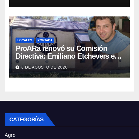
LOCALES
PORTADA
ProARa renovó su Comisión
Directiva: Emiliano Etchevers es
el nuevo Presidente de la entidad
6 DE AGOSTO DE 2026
CATEGORÍAS
Agro