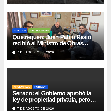
PORTADA
PROVINCIALES
Quetrequén: Juan Pablo Resio
recibió al Ministro de Obras
Públicas y al Presidente de
7 DE AGOSTO DE 2026
Vialidad para recorrer la ruta a
Villa Huidobro
NACIONALES
PORTADA
Senado: el Gobierno aprobó la
ley de propiedad privada, pero
tuvo que quitar otro capítulo
7 DE AGOSTO DE 2026