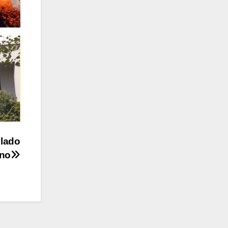
olado
no