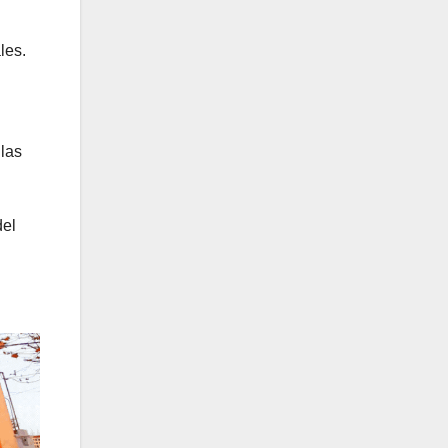
les.
 las
del