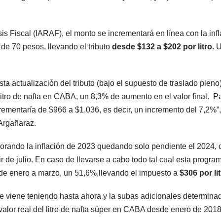
sis Fiscal (IARAF), el monto se incrementará en línea con la inf
l de 70 pesos, llevando el tributo
desde $132 a $202 por litro.
sta actualización del tributo (bajo el supuesto de traslado pleno
litro de nafta en CABA, un 8,3% de aumento en el valor final. Pa
rementaría de $966 a $1.036, es decir, un incremento del 7,2%”,
 Argañaraz.
porando la inflación de 2023 quedando solo pendiente el 2024, 
ir de julio. En caso de llevarse a cabo todo tal cual esta progra
ón de enero a marzo, un 51,6%,llevando el impuesto a
$306 por lit
ue viene teniendo hasta ahora y la subas adicionales determina
valor real del litro de nafta súper en CABA desde enero de 201