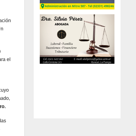
lación
Un
)
ra el
cuyo
mado,
ro.
das
8