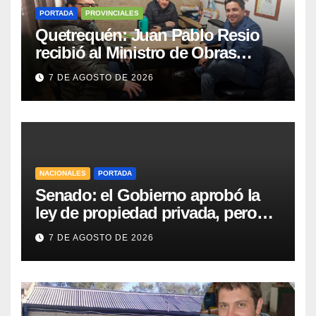
PORTADA
PROVINCIALES
Quetrequén: Juan Pablo Resio
recibió al Ministro de Obras
Públicas y al Presidente de
7 DE AGOSTO DE 2026
Vialidad para recorrer la ruta a
Villa Huidobro
NACIONALES
PORTADA
Senado: el Gobierno aprobó la
ley de propiedad privada, pero
tuvo que quitar otro capítulo
7 DE AGOSTO DE 2026