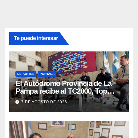
Te puede interesar
DEPORTES
PORTADA
El Autódromo Provincia de La
Pampa recibe al TC2000, Top
Race y Fórmula Nacional este fin
7 DE AGOSTO DE 2026
de semana