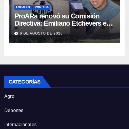
LOCALES
PORTADA
ProARa renovó su Comisión
Directiva: Emiliano Etchevers es
el nuevo Presidente de la entidad
6 DE AGOSTO DE 2026
CATEGORÍAS
Agro
Deportes
Internacionales