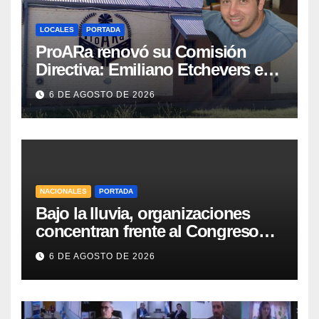
LOCALES
PORTADA
ProARa renovó su Comisión
Directiva: Emiliano Etchevers es
el nuevo Presidente de la entidad
6 DE AGOSTO DE 2026
NACIONALES
PORTADA
Bajo la lluvia, organizaciones
concentran frente al Congreso
contra de la Ley de Propiedad
6 DE AGOSTO DE 2026
Privada