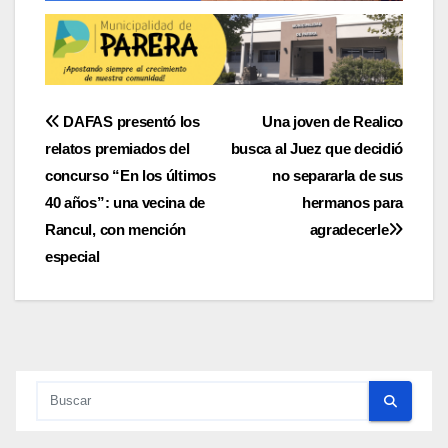
Navegación
DAFAS presentó los
Una joven de Realico
relatos premiados del
busca al Juez que decidió
de
concurso “En los últimos
no separarla de sus
entradas
40 años”: una vecina de
hermanos para
Rancul, con mención
agradecerle
especial