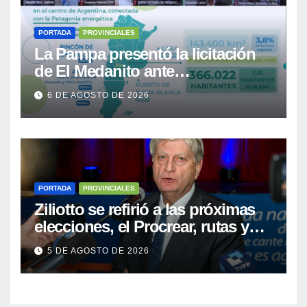
PORTADA
PROVINCIALES
La Pampa presentó la licitación
de El Medanito ante
representaciones diplomáticas
6 DE AGOSTO DE 2026
PORTADA
PROVINCIALES
Ziliotto se refirió a las próximas
elecciones, el Procrear, rutas y
Vaca Muerta
5 DE AGOSTO DE 2026