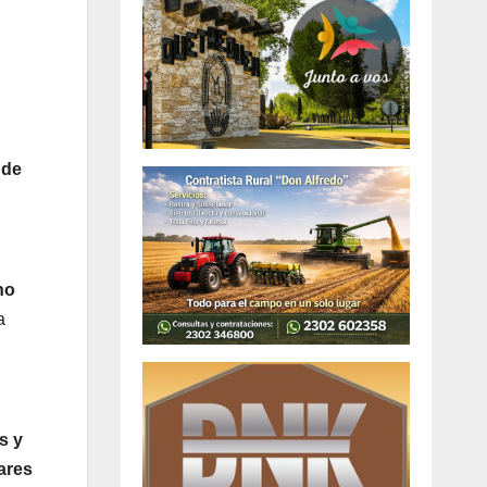
 de
ho
a
s y
lares