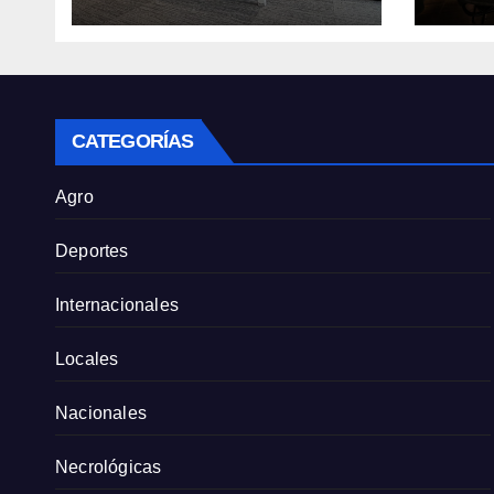
Race y Fórmula
Públi
Nacional este fin de
Pres
semana
para 
Vill
CATEGORÍAS
Agro
Deportes
Internacionales
Locales
Nacionales
Necrológicas