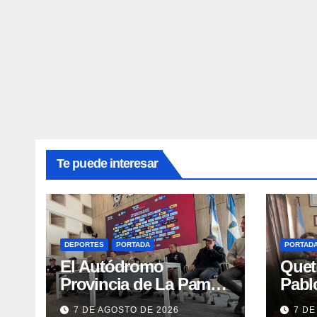
Te puede interesar
DEPORTES
PORTADA
PORTAD
El Autódromo
Quet
Provincia de La Pampa
Pablo
recibe al TC2000, Top
Mini
7 DE AGOSTO DE 2026
7 DE