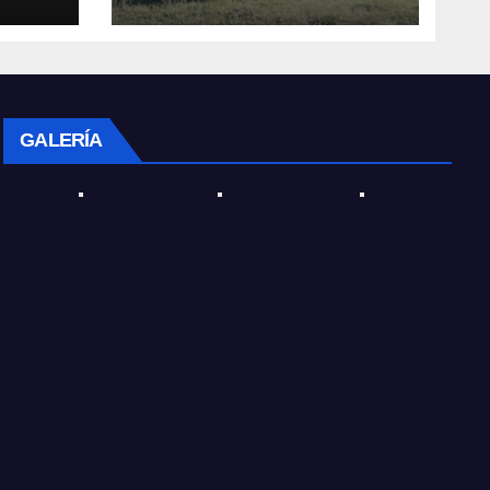
ar
el nuevo Presidente de
la entidad
GALERÍA