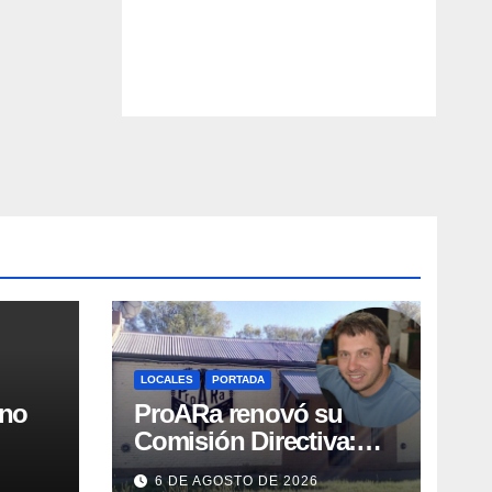
LOCALES
PORTADA
rno
ProARa renovó su
Comisión Directiva:
,
Emiliano Etchevers es
6 DE AGOSTO DE 2026