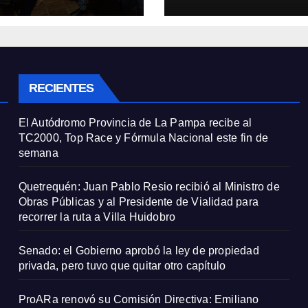
cas y al
pero tuvo que quit
idente de Vialidad
otro capítulo
recorrer la ruta a
a Huidobro
RECIENTES
El Autódromo Provincia de La Pampa recibe al
TC2000, Top Race y Fórmula Nacional este fin de
semana
Quetrequén: Juan Pablo Resio recibió al Ministro de
Obras Públicas y al Presidente de Vialidad para
recorrer la ruta a Villa Huidobro
Senado: el Gobierno aprobó la ley de propiedad
privada, pero tuvo que quitar otro capítulo
ProARa renovó su Comisión Directiva: Emiliano