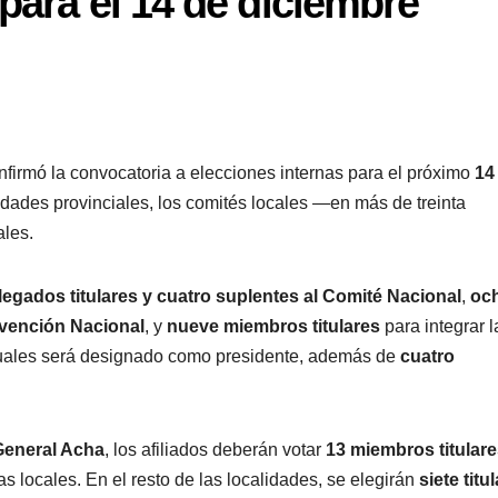
para el 14 de diciembre
nfirmó la convocatoria a elecciones internas para el próximo
14
ridades provinciales, los comités locales —en más de treinta
les.
legados titulares y cuatro suplentes al Comité Nacional
,
oc
nvención Nacional
, y
nueve miembros titulares
para integrar l
 cuales será designado como presidente, además de
cuatro
General Acha
, los afiliados deberán votar
13 miembros titulare
s locales. En el resto de las localidades, se elegirán
siete titu