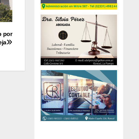
 por
eja