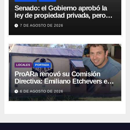
Senado: el Gobierno aprobó la
ley de propiedad privada, pero
tuvo que quitar otro capítulo
7 DE AGOSTO DE 2026
LOCALES
PORTADA
ProARa renovó su Comisión
Directiva: Emiliano Etchevers es
el nuevo Presidente de la entidad
6 DE AGOSTO DE 2026