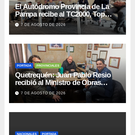
El Autódromo Provincia de La
Pampa recibe al TC2000, Top
Race y Fórmula Nacional este fin
7 DE AGOSTO DE 2026
de semana
PORTADA
PROVINCIALES
Quetrequén: Juan Pablo Resio
recibió al Ministro de Obras
Públicas y al Presidente de
7 DE AGOSTO DE 2026
Vialidad para recorrer la ruta a
Villa Huidobro
NACIONALES
PORTADA