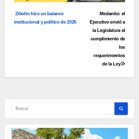
Navegación
Ziliotto hizo un balance
Medanito: el
institucional y político de 2025
Ejecutivo envió a
de
la Legislatura el
entradas
cumplimiento de
los
requerimientos
de la Ley