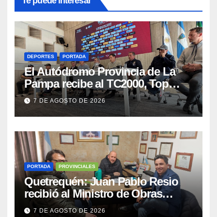
Te puede interesar
DEPORTES
PORTADA
El Autódromo Provincia de La
Pampa recibe al TC2000, Top
Race y Fórmula Nacional este fin
7 DE AGOSTO DE 2026
de semana
PORTADA
PROVINCIALES
Quetrequén: Juan Pablo Resio
recibió al Ministro de Obras
Públicas y al Presidente de
7 DE AGOSTO DE 2026