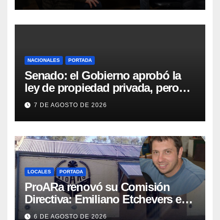
Vialidad para recorrer la ruta a
Villa Huidobro
NACIONALES
PORTADA
Senado: el Gobierno aprobó la
ley de propiedad privada, pero
tuvo que quitar otro capítulo
7 DE AGOSTO DE 2026
LOCALES
PORTADA
ProARa renovó su Comisión
Directiva: Emiliano Etchevers es
el nuevo Presidente de la entidad
6 DE AGOSTO DE 2026