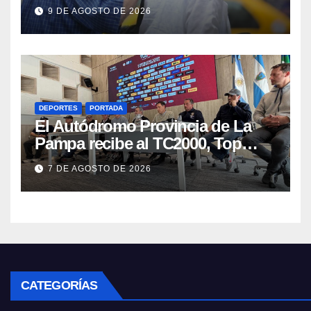
a la de ANSES y es la más alta del
9 DE AGOSTO DE 2026
país
DEPORTES
PORTADA
El Autódromo Provincia de La
Pampa recibe al TC2000, Top
Race y Fórmula Nacional este fin
7 DE AGOSTO DE 2026
de semana
CATEGORÍAS