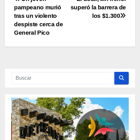
Navegación
pampeano murió
superó la barrera de
de
tras un violento
los $1.300
entradas
despiste cerca de
General Pico