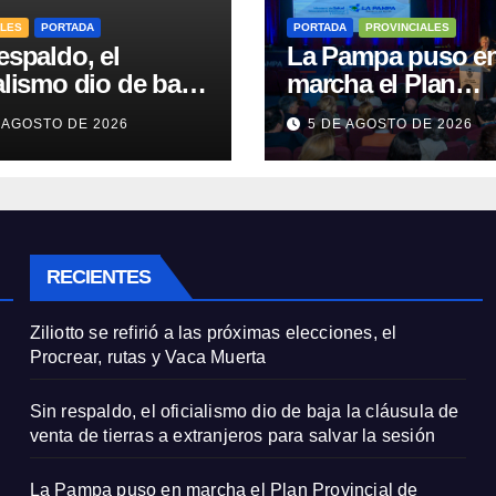
ALES
PORTADA
PORTADA
PROVINCIALES
espaldo, el
La Pampa puso e
alismo dio de baja
marcha el Plan
áusula de venta de
Provincial de
 AGOSTO DE 2026
5 DE AGOSTO DE 2026
as a extranjeros
Emergencia en Sa
salvar la sesión
Mental
RECIENTES
Ziliotto se refirió a las próximas elecciones, el
Procrear, rutas y Vaca Muerta
Sin respaldo, el oficialismo dio de baja la cláusula de
venta de tierras a extranjeros para salvar la sesión
La Pampa puso en marcha el Plan Provincial de