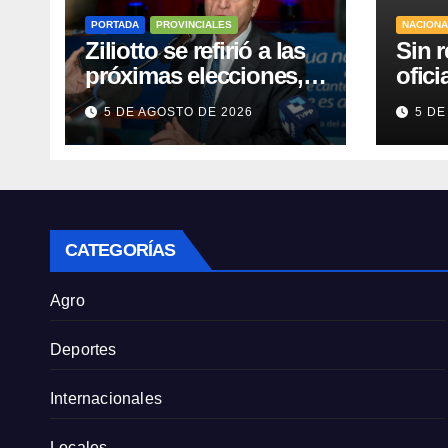
PORTADA
PROVINCIALES
NACION
Ziliotto se refirió a las
Sin r
próximas elecciones,
ofici
el Procrear, rutas y
la cl
5 DE AGOSTO DE 2026
5 DE
Vaca Muerta
tierr
para 
CATEGORÍAS
Agro
Deportes
Internacionales
Locales