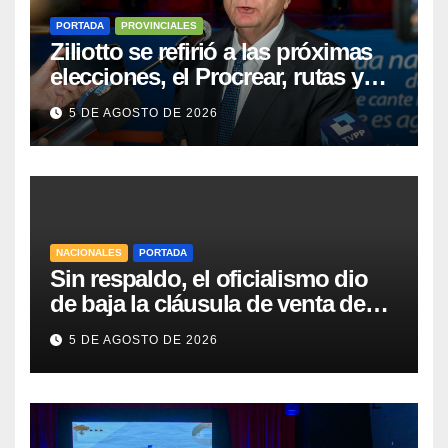
PORTADA
PROVINCIALES
Ziliotto se refirió a las próximas
elecciones, el Procrear, rutas y
Vaca Muerta
5 DE AGOSTO DE 2026
NACIONALES
PORTADA
Sin respaldo, el oficialismo dio
de baja la cláusula de venta de
tierras a extranjeros para salvar la
5 DE AGOSTO DE 2026
sesión