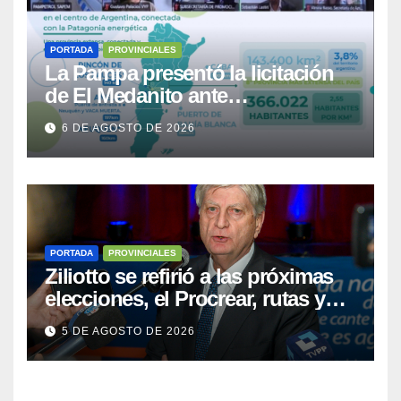
PORTADA
PROVINCIALES
La Pampa presentó la licitación
de El Medanito ante
representaciones diplomáticas
6 DE AGOSTO DE 2026
PORTADA
PROVINCIALES
Ziliotto se refirió a las próximas
elecciones, el Procrear, rutas y
Vaca Muerta
5 DE AGOSTO DE 2026