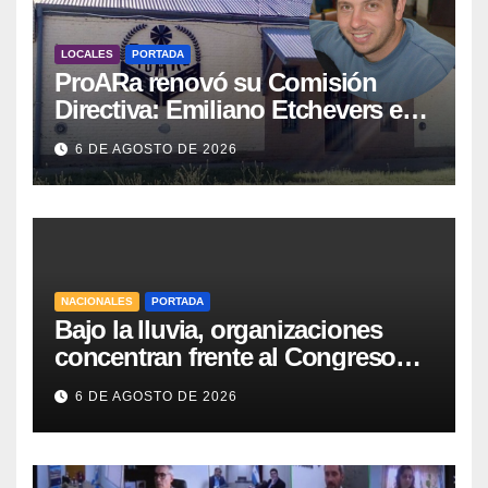
LOCALES
PORTADA
ProARa renovó su Comisión
Directiva: Emiliano Etchevers es
el nuevo Presidente de la entidad
6 DE AGOSTO DE 2026
NACIONALES
PORTADA
Bajo la lluvia, organizaciones
concentran frente al Congreso
contra de la Ley de Propiedad
6 DE AGOSTO DE 2026
Privada