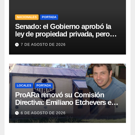
NACIONALES
PORTADA
Senado: el Gobierno aprobó la
ley de propiedad privada, pero
tuvo que quitar otro capítulo
7 DE AGOSTO DE 2026
LOCALES
PORTADA
ProARa renovó su Comisión
Directiva: Emiliano Etchevers es
el nuevo Presidente de la entidad
6 DE AGOSTO DE 2026