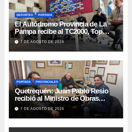
DEPORTES
PORTADA
El Autódromo Provincia de La
Pampa recibe al TC2000, Top
Race y Fórmula Nacional este fin
7 DE AGOSTO DE 2026
de semana
PORTADA
PROVINCIALES
Quetrequén: Juan Pablo Resio
recibió al Ministro de Obras
Públicas y al Presidente de
7 DE AGOSTO DE 2026
Vialidad para recorrer la ruta a
Villa Huidobro