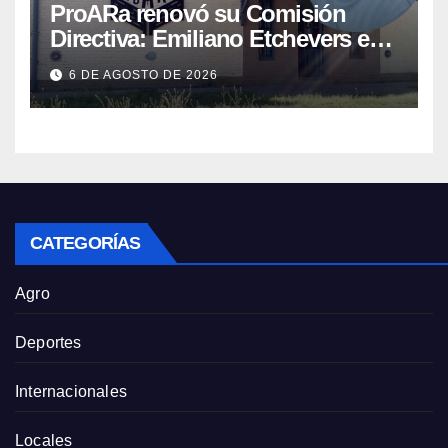
ProARa renovó su Comisión
Directiva: Emiliano Etchevers es
el nuevo Presidente de la entidad
6 DE AGOSTO DE 2026
CATEGORÍAS
Agro
Deportes
Internacionales
Locales