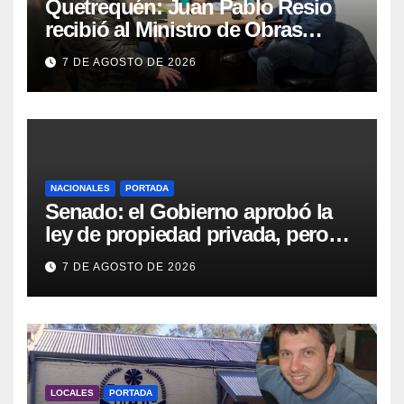
Quetrequén: Juan Pablo Resio
recibió al Ministro de Obras
Públicas y al Presidente de
7 DE AGOSTO DE 2026
Vialidad para recorrer la ruta a
Villa Huidobro
NACIONALES
PORTADA
Senado: el Gobierno aprobó la
ley de propiedad privada, pero
tuvo que quitar otro capítulo
7 DE AGOSTO DE 2026
LOCALES
PORTADA