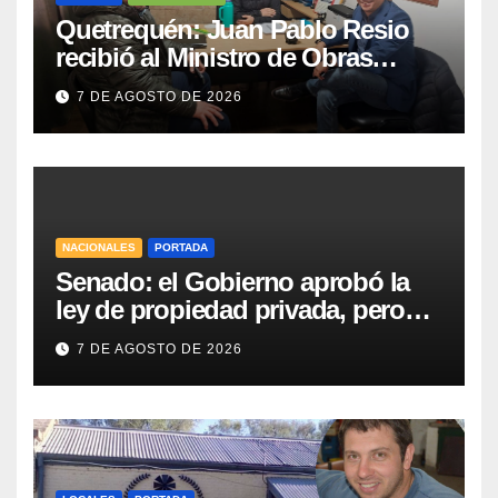
Quetrequén: Juan Pablo Resio
recibió al Ministro de Obras
Públicas y al Presidente de
7 DE AGOSTO DE 2026
Vialidad para recorrer la ruta a
Villa Huidobro
NACIONALES
PORTADA
Senado: el Gobierno aprobó la
ley de propiedad privada, pero
tuvo que quitar otro capítulo
7 DE AGOSTO DE 2026