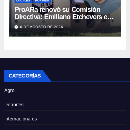
LOCALES
PORTADA
ProARa renovó su Comisión
Directiva: Emiliano Etchevers es
el nuevo Presidente de la entidad
6 DE AGOSTO DE 2026
CATEGORÍAS
Agro
Deportes
Internacionales