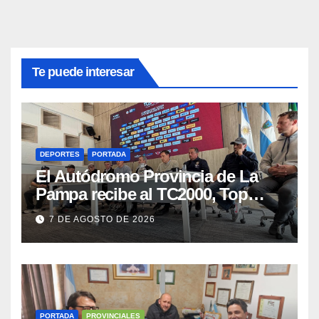
Te puede interesar
DEPORTES
PORTADA
El Autódromo Provincia de La
Pampa recibe al TC2000, Top
Race y Fórmula Nacional este fin
7 DE AGOSTO DE 2026
de semana
PORTADA
PROVINCIALES