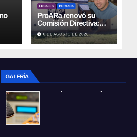
LOCALES
PORTADA
rno
ProARa renovó su
Comisión Directiva:
,
Emiliano Etchevers es
6 DE AGOSTO DE 2026
ar
el nuevo Presidente de
la entidad
GALERÍA