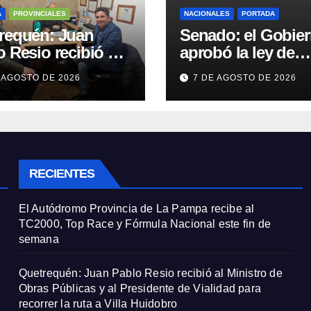
A
PROVINCIALES
NACIONALES
PORTADA
requén: Juan
Senado: el Gobie
 Resio recibió al
aprobó la ley de
stro de Obras
propiedad privada
 AGOSTO DE 2026
7 DE AGOSTO DE 2026
cas y al
pero tuvo que quit
idente de Vialidad
otro capítulo
recorrer la ruta a
a Huidobro
RECIENTES
El Autódromo Provincia de La Pampa recibe al
TC2000, Top Race y Fórmula Nacional este fin de
semana
Quetrequén: Juan Pablo Resio recibió al Ministro de
Obras Públicas y al Presidente de Vialidad para
recorrer la ruta a Villa Huidobro