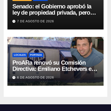
Senado: el Gobierno aprobó la
ley de propiedad privada, pero
tuvo que quitar otro capítulo
7 DE AGOSTO DE 2026
LOCALES
PORTADA
ProARa renovó su Comisión
Directiva: Emiliano Etchevers es
el nuevo Presidente de la entidad
6 DE AGOSTO DE 2026