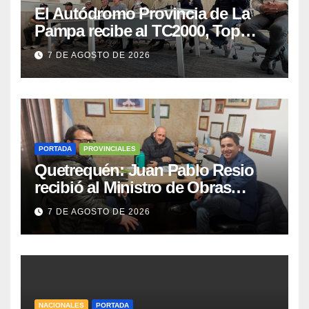
El Autódromo Provincia de La
Pampa recibe al TC2000, Top
Race y Fórmula Nacional este fin
7 DE AGOSTO DE 2026
de semana
PORTADA
PROVINCIALES
Quetrequén: Juan Pablo Resio
recibió al Ministro de Obras
Públicas y al Presidente de
7 DE AGOSTO DE 2026
Vialidad para recorrer la ruta a
Villa Huidobro
NACIONALES
PORTADA