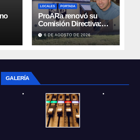
LOCALES
PORTADA
rno
ProARa renovó su
Comisión Directiva:
,
Emiliano Etchevers es
6 DE AGOSTO DE 2026
ar
el nuevo Presidente de
la entidad
GALERÍA