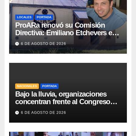
LOCALES
PORTADA
ProARa renovó su Comisión
Directiva: Emiliano Etchevers es
el nuevo Presidente de la entidad
6 DE AGOSTO DE 2026
NACIONALES
PORTADA
Bajo la lluvia, organizaciones
concentran frente al Congreso
contra de la Ley de Propiedad
6 DE AGOSTO DE 2026
Privada