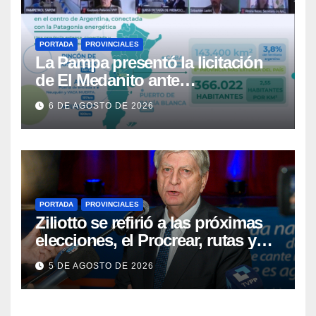
PORTADA
PROVINCIALES
La Pampa presentó la licitación
de El Medanito ante
representaciones diplomáticas
6 DE AGOSTO DE 2026
PORTADA
PROVINCIALES
Ziliotto se refirió a las próximas
elecciones, el Procrear, rutas y
Vaca Muerta
5 DE AGOSTO DE 2026