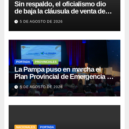
Sin respaldo, el oficialismo dio
de baja la cláusula de venta de
tierras a extranjeros para salvar la
5 DE AGOSTO DE 2026
sesión
PORTADA
PROVINCIALES
La Pampa puso en marcha el
Plan Provincial de Emergencia en
Salud Mental
5 DE AGOSTO DE 2026
NACIONALES
PORTADA