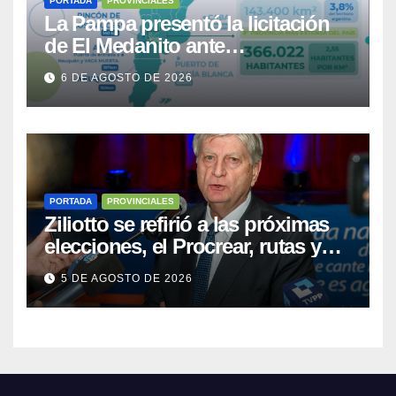
PORTADA
PROVINCIALES
La Pampa presentó la licitación
de El Medanito ante
representaciones diplomáticas
6 DE AGOSTO DE 2026
PORTADA
PROVINCIALES
Ziliotto se refirió a las próximas
elecciones, el Procrear, rutas y
Vaca Muerta
5 DE AGOSTO DE 2026