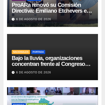
ProARa renovó su Comisión
Directiva: Emiliano Etchevers es
el nuevo Presidente de la entidad
6 DE AGOSTO DE 2026
NACIONALES
PORTADA
Bajo la lluvia, organizaciones
concentran frente al Congreso
contra de la Ley de Propiedad
6 DE AGOSTO DE 2026
Privada