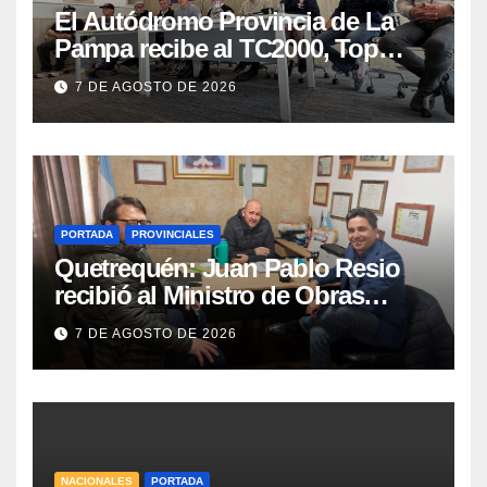
El Autódromo Provincia de La
Pampa recibe al TC2000, Top
Race y Fórmula Nacional este fin
7 DE AGOSTO DE 2026
de semana
PORTADA
PROVINCIALES
Quetrequén: Juan Pablo Resio
recibió al Ministro de Obras
Públicas y al Presidente de
7 DE AGOSTO DE 2026
Vialidad para recorrer la ruta a
Villa Huidobro
NACIONALES
PORTADA