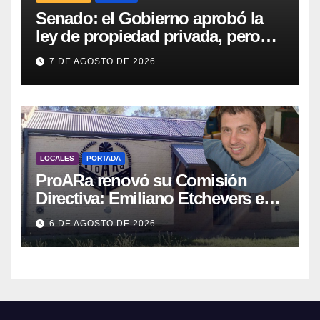
Senado: el Gobierno aprobó la
ley de propiedad privada, pero
tuvo que quitar otro capítulo
7 DE AGOSTO DE 2026
LOCALES
PORTADA
ProARa renovó su Comisión
Directiva: Emiliano Etchevers es
el nuevo Presidente de la entidad
6 DE AGOSTO DE 2026