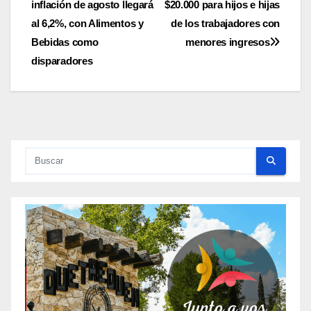
inflación de agosto llegará
$20.000 para hijos e hijas
de
al 6,2%, con Alimentos y
de los trabajadores con
entradas
Bebidas como
menores ingresos
disparadores