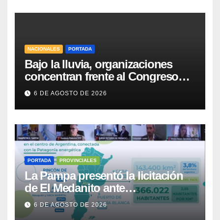
NACIONALES
PORTADA
Bajo la lluvia, organizaciones
concentran frente al Congreso
contra de la Ley de Propiedad
6 DE AGOSTO DE 2026
Privada
PORTADA
PROVINCIALES
La Pampa presentó la licitación
de El Medanito ante
representaciones diplomáticas
6 DE AGOSTO DE 2026