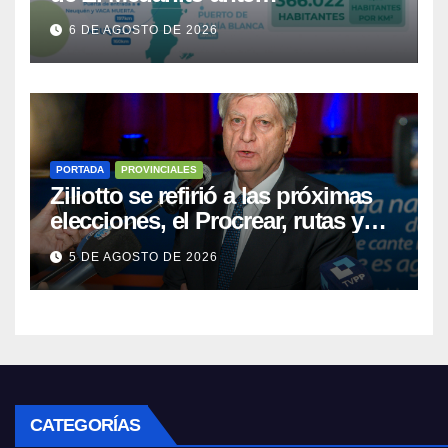
representaciones diplomáticas
6 DE AGOSTO DE 2026
PORTADA
PROVINCIALES
Ziliotto se refirió a las próximas
elecciones, el Procrear, rutas y
Vaca Muerta
5 DE AGOSTO DE 2026
CATEGORÍAS