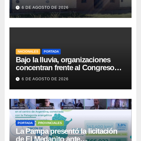
el nuevo Presidente de la entidad
6 DE AGOSTO DE 2026
NACIONALES
PORTADA
Bajo la lluvia, organizaciones
concentran frente al Congreso
contra de la Ley de Propiedad
6 DE AGOSTO DE 2026
Privada
PORTADA
PROVINCIALES
La Pampa presentó la licitación
de El Medanito ante