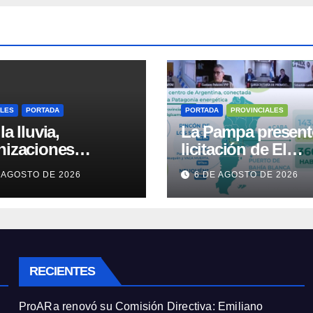
ALES
PORTADA
PORTADA
PROVINCIALES
la lluvia,
La Pampa present
nizaciones
licitación de El
ntran frente al
Medanito ante
 AGOSTO DE 2026
6 DE AGOSTO DE 2026
reso contra de la
representaciones
de Propiedad
diplomáticas
ada
RECIENTES
ProARa renovó su Comisión Directiva: Emiliano