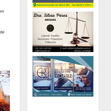
cen
 de