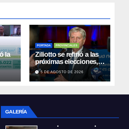
PORTADA
PROVINCIALES
ó la
Ziliotto se refirió a las
próximas elecciones,
el Procrear, rutas y
5 DE AGOSTO DE 2026
Vaca Muerta
GALERÍA