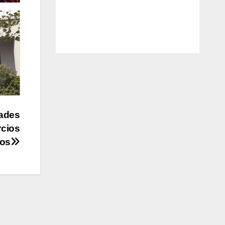
dades
rcios
os