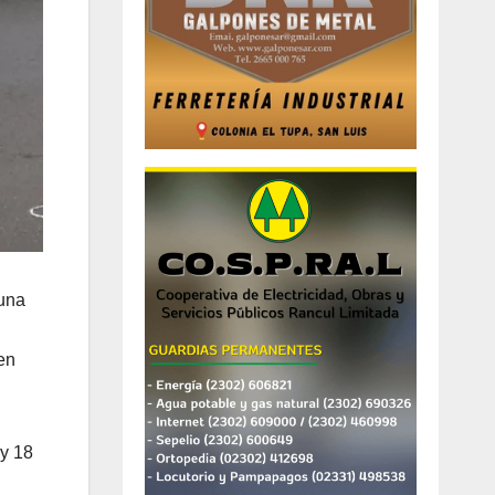
 una
en
 y 18