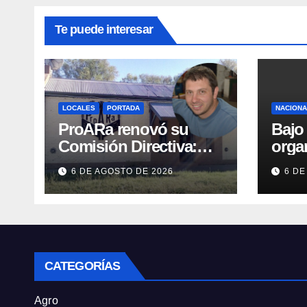
Te puede interesar
LOCALES
PORTADA
NACION
ProARa renovó su
Bajo 
Comisión Directiva:
orga
Emiliano Etchevers es
conce
6 DE AGOSTO DE 2026
6 DE
el nuevo Presidente de
Cong
la entidad
Ley 
Priv
CATEGORÍAS
Agro