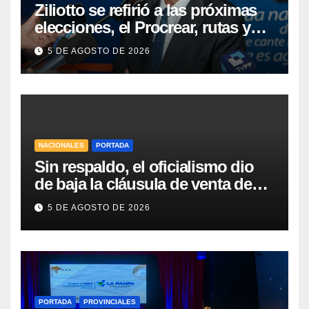
Ziliotto se refirió a las próximas
elecciones, el Procrear, rutas y
Vaca Muerta
5 DE AGOSTO DE 2026
NACIONALES
PORTADA
Sin respaldo, el oficialismo dio
de baja la cláusula de venta de
tierras a extranjeros para salvar la
5 DE AGOSTO DE 2026
sesión
PORTADA
PROVINCIALES