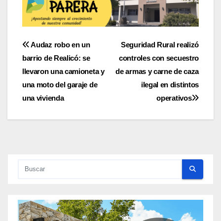
Navegación
Audaz robo en un
Seguridad Rural realizó
barrio de Realicó: se
controles con secuestro
de
llevaron una camioneta y
de armas y carne de caza
entradas
una moto del garaje de
ilegal en distintos
una vivienda
operativos