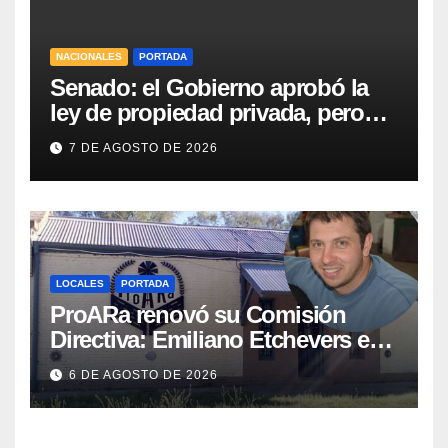
NACIONALES
PORTADA
Senado: el Gobierno aprobó la
ley de propiedad privada, pero
tuvo que quitar otro capítulo
7 DE AGOSTO DE 2026
LOCALES
PORTADA
ProARa renovó su Comisión
Directiva: Emiliano Etchevers es
el nuevo Presidente de la entidad
6 DE AGOSTO DE 2026