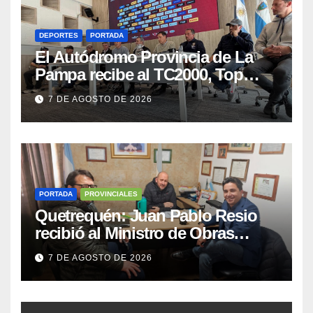
DEPORTES
PORTADA
El Autódromo Provincia de La
Pampa recibe al TC2000, Top
Race y Fórmula Nacional este fin
7 DE AGOSTO DE 2026
de semana
PORTADA
PROVINCIALES
Quetrequén: Juan Pablo Resio
recibió al Ministro de Obras
Públicas y al Presidente de
7 DE AGOSTO DE 2026
Vialidad para recorrer la ruta a
Villa Huidobro