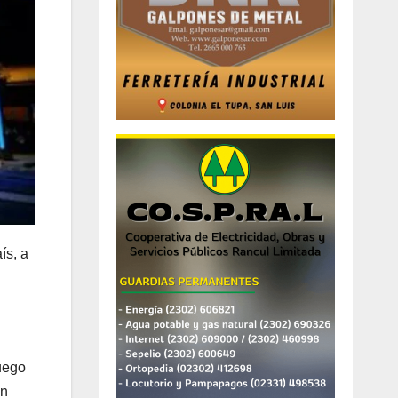
ís, a
luego
un