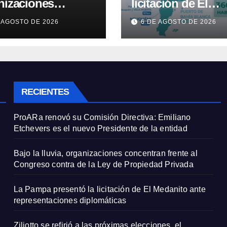
nizaciones
licitación de El
ntran frente al
Medanito ante
 AGOSTO DE 2026
6 DE AGOSTO DE 2026
reso contra de la
representaciones
de Propiedad
diplomáticas
ada
RECIENTES
ProARa renovó su Comisión Directiva: Emiliano
Etchevers es el nuevo Presidente de la entidad
Bajo la lluvia, organizaciones concentran frente al
Congreso contra de la Ley de Propiedad Privada
La Pampa presentó la licitación de El Medanito ante
representaciones diplomáticas
Ziliotto se refirió a las próximas elecciones, el