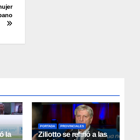
ujer
rbano
PORTADA
PROVINCIALES
ó la
Ziliotto se refirió a las