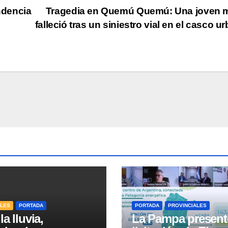
endencia
Tragedia en Quemú Quemú: Una joven m
falleció tras un siniestro vial en el casco u
ALES
PORTADA
PORTADA
PROVINCIALES
la lluvia,
La Pampa present