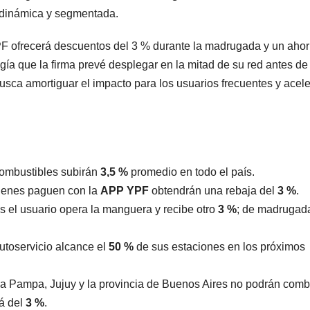
a dinámica y segmentada.
YPF ofrecerá descuentos del 3 % durante la madrugada y un ahor
ogía que la firma prevé desplegar en la mitad de su red antes de 
sca amortiguar el impacto para los usuarios frecuentes y acele
 combustibles subirán
3,5 %
promedio en todo el país.
quienes paguen con la
APP YPF
obtendrán una rebaja del
3 %
.
os el usuario opera la manguera y recibe otro
3 %
; de madrugada
utoservicio alcance el
50 %
de sus estaciones en los próximos
 La Pampa, Jujuy y la provincia de Buenos Aires no podrán comb
rá del
3 %
.