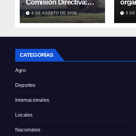
Comisión Directiva:
orga
Emiliano Etchevers es
conce
6 DE AGOSTO DE 2026
6 DE
el nuevo Presidente de
Cong
la entidad
Ley 
Priv
CATEGORÍAS
Agro
Deportes
Internacionales
Locales
Nacionales