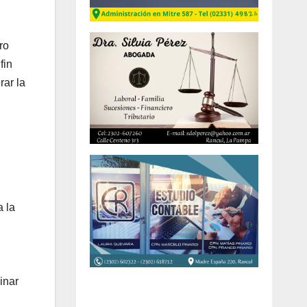
ro
fin
rar la
 la
inar