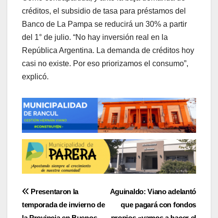
créditos, el subsidio de tasa para préstamos del
Banco de La Pampa se reducirá un 30% a partir
del 1° de julio. “No hay inversión real en la
República Argentina. La demanda de créditos hoy
casi no existe. Por eso priorizamos el consumo”,
explicó.
Navegación
Presentaron la
Aguinaldo: Viano adelantó
temporada de invierno de
que pagará con fondos
de
la Provincia en Buenos
propios «vamos a hacer el