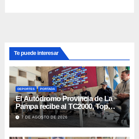
Te puede interesar
DEPORTES
PORTADA
El Autódromo Provincia de La
Pampa recibe al TC2000, Top
Race y Fórmula Nacional este fin
7 DE AGOSTO DE 2026
de semana