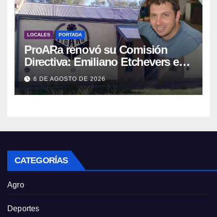
LOCALES
PORTADA
ProARa renovó su Comisión
Directiva: Emiliano Etchevers es
el nuevo Presidente de la entidad
6 DE AGOSTO DE 2026
CATEGORÍAS
Agro
Deportes