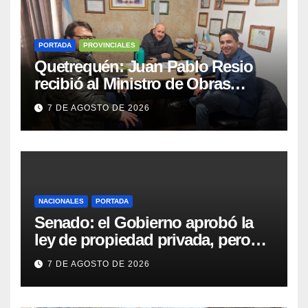
PORTADA
PROVINCIALES
Quetrequén: Juan Pablo Resio
recibió al Ministro de Obras
Públicas y al Presidente de
7 DE AGOSTO DE 2026
Vialidad para recorrer la ruta a
Villa Huidobro
NACIONALES
PORTADA
Senado: el Gobierno aprobó la
ley de propiedad privada, pero
tuvo que quitar otro capítulo
7 DE AGOSTO DE 2026