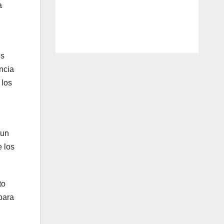
a
os
ncia
 los
 un
 los
to
para