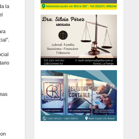
da la
el
ara
ial”.
cial
tario
emas
son