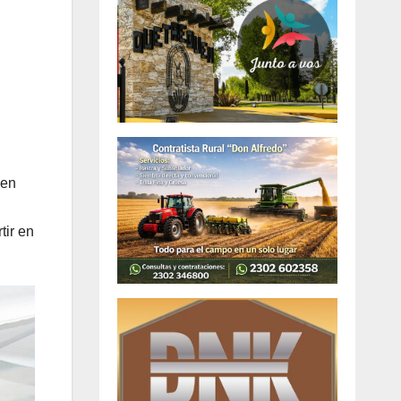
 en
tir en