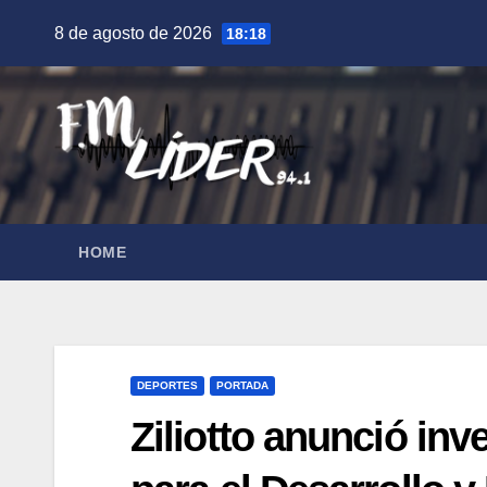
Saltar
8 de agosto de 2026
18:18
al
contenido
HOME
DEPORTES
PORTADA
Ziliotto anunció inv