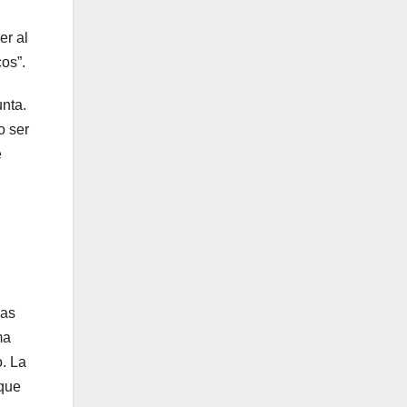
er al
os”.
unta.
o ser
e
cas
ma
o. La
 que