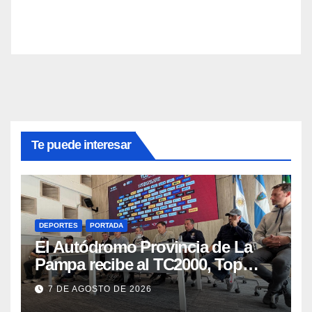
Te puede interesar
DEPORTES
PORTADA
El Autódromo Provincia de La
Pampa recibe al TC2000, Top
Race y Fórmula Nacional este fin
7 DE AGOSTO DE 2026
de semana