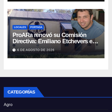
LOCALES
PORTADA
ProARa renovó su Comisión
Directiva: Emiliano Etchevers es
el nuevo Presidente de la entidad
6 DE AGOSTO DE 2026
CATEGORÍAS
Agro