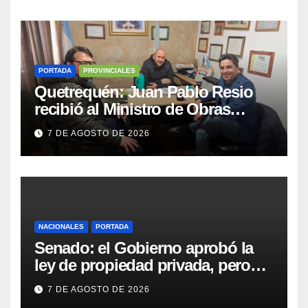
PORTADA
PROVINCIALES
Quetrequén: Juan Pablo Resio
recibió al Ministro de Obras
Públicas y al Presidente de
7 DE AGOSTO DE 2026
Vialidad para recorrer la ruta a
Villa Huidobro
NACIONALES
PORTADA
Senado: el Gobierno aprobó la
ley de propiedad privada, pero
tuvo que quitar otro capítulo
7 DE AGOSTO DE 2026