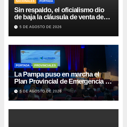
NACIONALES
PORTADA
Sin respaldo, el oficialismo dio
de baja la cláusula de venta de
tierras a extranjeros para salvar la
5 DE AGOSTO DE 2026
sesión
PORTADA
PROVINCIALES
La Pampa puso en marcha el
Plan Provincial de Emergencia en
Salud Mental
5 DE AGOSTO DE 2026