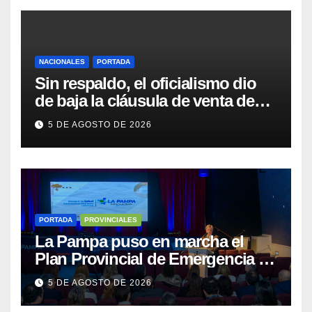
NACIONALES
PORTADA
Sin respaldo, el oficialismo dio
de baja la cláusula de venta de
tierras a extranjeros para salvar la
5 DE AGOSTO DE 2026
sesión
PORTADA
PROVINCIALES
La Pampa puso en marcha el
Plan Provincial de Emergencia en
Salud Mental
5 DE AGOSTO DE 2026