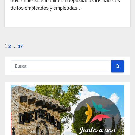
noviembre se encontrarán depositados los haberes
de los empleados y empleadas…
Paginación
1
2
…
17
de
entradas