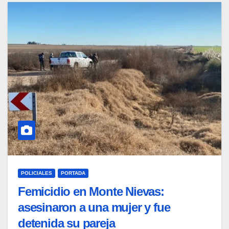
POLICIALES
PORTADA
Femicidio en Monte Nievas:
asesinaron a una mujer y fue
detenida su pareja