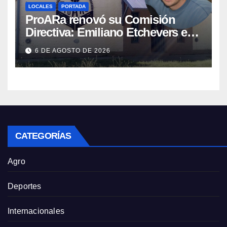
LOCALES
PORTADA
ProARa renovó su Comisión
Directiva: Emiliano Etchevers es
el nuevo Presidente de la entidad
6 DE AGOSTO DE 2026
CATEGORÍAS
Agro
Deportes
Internacionales