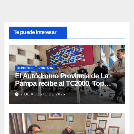
Te puede interesar
DEPORTES
PORTADA
El Autódromo Provincia de La
Pampa recibe al TC2000, Top
Race y Fórmula Nacional este fin
7 DE AGOSTO DE 2026
de semana