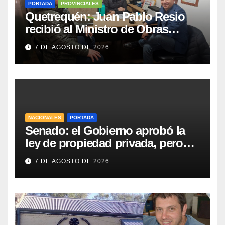
PORTADA
PROVINCIALES
Quetrequén: Juan Pablo Resio
recibió al Ministro de Obras
Públicas y al Presidente de
7 DE AGOSTO DE 2026
Vialidad para recorrer la ruta a
Villa Huidobro
NACIONALES
PORTADA
Senado: el Gobierno aprobó la
ley de propiedad privada, pero
tuvo que quitar otro capítulo
7 DE AGOSTO DE 2026