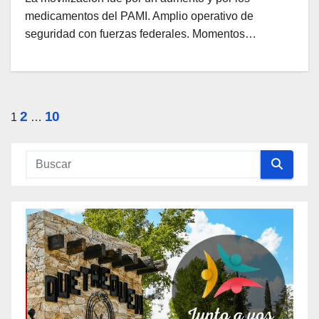
medicamentos del PAMI. Amplio operativo de
seguridad con fuerzas federales. Momentos…
Paginación
2
10
1
…
de
entradas