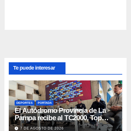
Te puede interesar
DEPORTES
PORTADA
El Autódromo Provincia de La
Pampa recibe al TC2000, Top
Race y Fórmula Nacional este fin
7 DE AGOSTO DE 2026