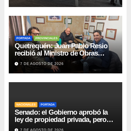
de semana
PORTADA
PROVINCIALES
Quetrequén: Juan Pablo Resio
recibió al Ministro de Obras
Públicas y al Presidente de
7 DE AGOSTO DE 2026
Vialidad para recorrer la ruta a
Villa Huidobro
NACIONALES
PORTADA
Senado: el Gobierno aprobó la
ley de propiedad privada, pero
tuvo que quitar otro capítulo
7 DE AGOSTO DE 2026