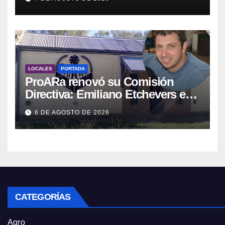
LOCALES
PORTADA
ProARa renovó su Comisión
Directiva: Emiliano Etchevers es
el nuevo Presidente de la entidad
6 DE AGOSTO DE 2026
CATEGORÍAS
Agro