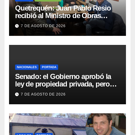
Quetrequén: Juan Pablo Resio
recibió al Ministro de Obras
Públicas y al Presidente de
7 DE AGOSTO DE 2026
Vialidad para recorrer la ruta a
Villa Huidobro
NACIONALES
PORTADA
Senado: el Gobierno aprobó la
ley de propiedad privada, pero
tuvo que quitar otro capítulo
7 DE AGOSTO DE 2026