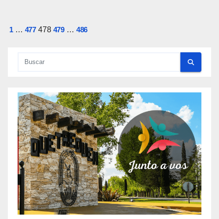
Paginación
1
…
477
478
479
…
486
de
entradas