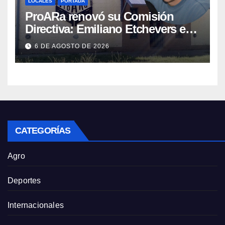
LOCALES
PORTADA
ProARa renovó su Comisión
Directiva: Emiliano Etchevers es
el nuevo Presidente de la entidad
6 DE AGOSTO DE 2026
CATEGORÍAS
Agro
Deportes
Internacionales