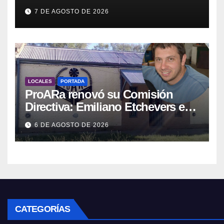
tuvo que quitar otro capítulo
7 DE AGOSTO DE 2026
LOCALES
PORTADA
ProARa renovó su Comisión
Directiva: Emiliano Etchevers es
el nuevo Presidente de la entidad
6 DE AGOSTO DE 2026
CATEGORÍAS