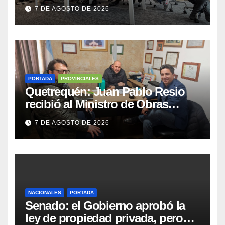
Race y Fórmula Nacional este fin
7 DE AGOSTO DE 2026
de semana
PORTADA
PROVINCIALES
Quetrequén: Juan Pablo Resio
recibió al Ministro de Obras
Públicas y al Presidente de
7 DE AGOSTO DE 2026
Vialidad para recorrer la ruta a
Villa Huidobro
NACIONALES
PORTADA
Senado: el Gobierno aprobó la
ley de propiedad privada, pero