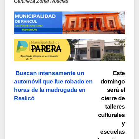
Gentileza Zonal Noticias
Navegación
Buscan intensamente un
Este
automóvil que fue robado en
domingo
de
horas de la madrugada en
será el
entradas
Realicó
cierre de
talleres
culturales
y
escuelas