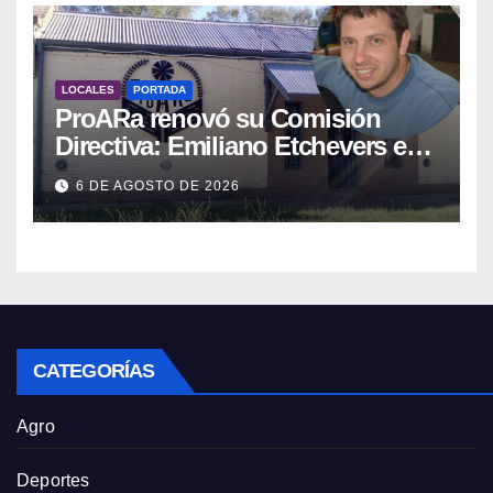
LOCALES
PORTADA
ProARa renovó su Comisión
Directiva: Emiliano Etchevers es
el nuevo Presidente de la entidad
6 DE AGOSTO DE 2026
CATEGORÍAS
Agro
Deportes