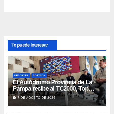
Te puede interesar
DEPORTES
PORTADA
El Autódromo Provincia de La
Pampa recibe al TC2000, Top
Race y Fórmula Nacional este fin
7 DE AGOSTO DE 2026
de semana