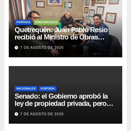
PORTADA
PROVINCIALES
Quetrequén: Juan Pablo Resio
recibió al Ministro de Obras
Públicas y al Presidente de
7 DE AGOSTO DE 2026
Vialidad para recorrer la ruta a
Villa Huidobro
NACIONALES
PORTADA
Senado: el Gobierno aprobó la
ley de propiedad privada, pero
tuvo que quitar otro capítulo
7 DE AGOSTO DE 2026