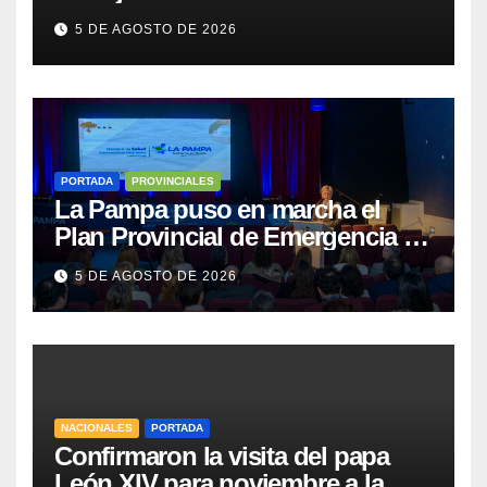
tierras a extranjeros para salvar la
5 DE AGOSTO DE 2026
sesión
PORTADA
PROVINCIALES
La Pampa puso en marcha el
Plan Provincial de Emergencia en
Salud Mental
5 DE AGOSTO DE 2026
NACIONALES
PORTADA
Confirmaron la visita del papa
León XIV para noviembre a la