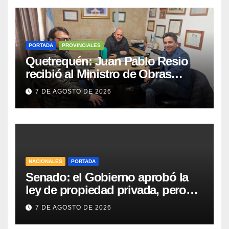
PORTADA
PROVINCIALES
Quetrequén: Juan Pablo Resio
recibió al Ministro de Obras
Públicas y al Presidente de
7 DE AGOSTO DE 2026
Vialidad para recorrer la ruta a
Villa Huidobro
NACIONALES
PORTADA
Senado: el Gobierno aprobó la
ley de propiedad privada, pero
tuvo que quitar otro capítulo
7 DE AGOSTO DE 2026