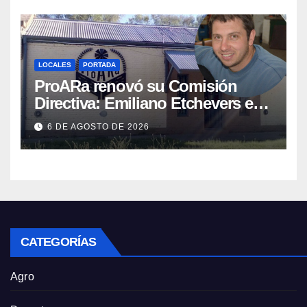
LOCALES
PORTADA
ProARa renovó su Comisión
Directiva: Emiliano Etchevers es
el nuevo Presidente de la entidad
6 DE AGOSTO DE 2026
CATEGORÍAS
Agro