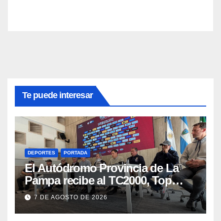
Te puede interesar
DEPORTES
PORTADA
El Autódromo Provincia de La
Pampa recibe al TC2000, Top
Race y Fórmula Nacional este fin
7 DE AGOSTO DE 2026
de semana