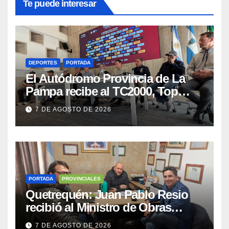
Te puede interesar
DEPORTES
PORTADA
El Autódromo Provincia de La
Pampa recibe al TC2000, Top
Race y Fórmula Nacional este fin
7 DE AGOSTO DE 2026
de semana
PORTADA
PROVINCIALES
Quetrequén: Juan Pablo Resio
recibió al Ministro de Obras
Públicas y al Presidente de
7 DE AGOSTO DE 2026