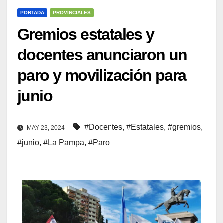
PORTADA
PROVINCIALES
Gremios estatales y
docentes anunciaron un
paro y movilización para
junio
#Docentes
,
#Estatales
,
#gremios
,
MAY 23, 2024
#junio
,
#La Pampa
,
#Paro