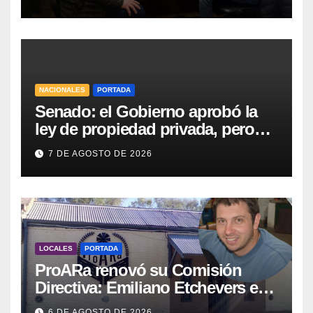
Vialidad para recorrer la ruta a
Villa Huidobro
NACIONALES
PORTADA
Senado: el Gobierno aprobó la
ley de propiedad privada, pero
tuvo que quitar otro capítulo
7 DE AGOSTO DE 2026
LOCALES
PORTADA
ProARa renovó su Comisión
Directiva: Emiliano Etchevers es
el nuevo Presidente de la entidad
6 DE AGOSTO DE 2026