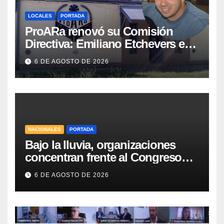
LOCALES
PORTADA
ProARa renovó su Comisión
Directiva: Emiliano Etchevers es
el nuevo Presidente de la entidad
6 DE AGOSTO DE 2026
NACIONALES
PORTADA
Bajo la lluvia, organizaciones
concentran frente al Congreso
contra de la Ley de Propiedad
6 DE AGOSTO DE 2026
Privada