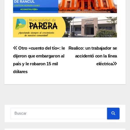
Navegación
Otro «cuento del tío»: le
Realico: un trabajador se
dijeron que embargaron al
accidentó con la línea
de
país y le robaron 15 mil
eléctrica
entradas
dólares