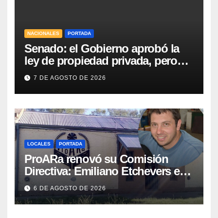
NACIONALES
PORTADA
Senado: el Gobierno aprobó la
ley de propiedad privada, pero
tuvo que quitar otro capítulo
7 DE AGOSTO DE 2026
LOCALES
PORTADA
ProARa renovó su Comisión
Directiva: Emiliano Etchevers es
el nuevo Presidente de la entidad
6 DE AGOSTO DE 2026