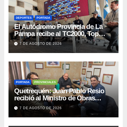
DEPORTES
PORTADA
El Autódromo Provincia de La
Pampa recibe al TC2000, Top
Race y Fórmula Nacional este fin
7 DE AGOSTO DE 2026
de semana
PORTADA
PROVINCIALES
Quetrequén: Juan Pablo Resio
recibió al Ministro de Obras
Públicas y al Presidente de
7 DE AGOSTO DE 2026
Vialidad para recorrer la ruta a
Villa Huidobro