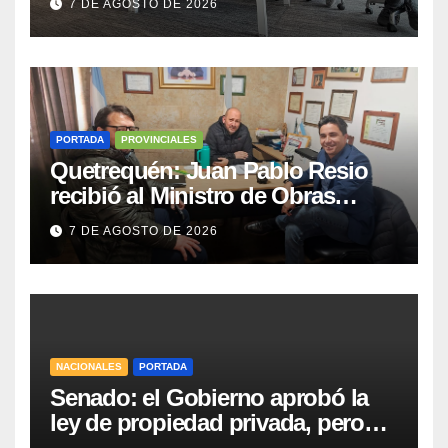
7 DE AGOSTO DE 2026
de semana
PORTADA
PROVINCIALES
Quetrequén: Juan Pablo Resio
recibió al Ministro de Obras
Públicas y al Presidente de
7 DE AGOSTO DE 2026
Vialidad para recorrer la ruta a
Villa Huidobro
NACIONALES
PORTADA
Senado: el Gobierno aprobó la
ley de propiedad privada, pero
tuvo que quitar otro capítulo