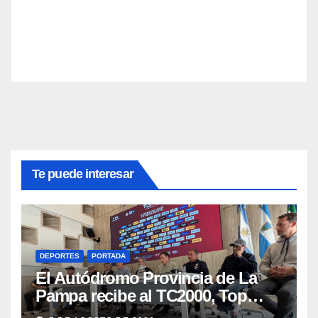
Te puede interesar
DEPORTES
PORTADA
El Autódromo Provincia de La
Pampa recibe al TC2000, Top
Race y Fórmula Nacional este fin