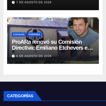
7 DE AGOSTO DE 2026
LOCALES
PORTADA
ProARa renovó su Comisión
Directiva: Emiliano Etchevers es
el nuevo Presidente de la entidad
6 DE AGOSTO DE 2026
CATEGORÍAS