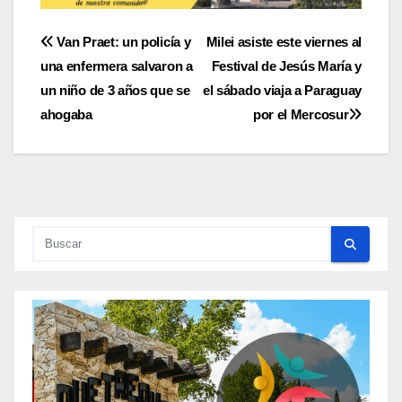
Navegación
Van Praet: un policía y
Milei asiste este viernes al
una enfermera salvaron a
Festival de Jesús María y
de
un niño de 3 años que se
el sábado viaja a Paraguay
entradas
ahogaba
por el Mercosur