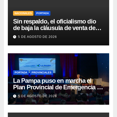
NACIONALES
PORTADA
Sin respaldo, el oficialismo dio
de baja la cláusula de venta de
tierras a extranjeros para salvar la
5 DE AGOSTO DE 2026
sesión
PORTADA
PROVINCIALES
La Pampa puso en marcha el
Plan Provincial de Emergencia en
Salud Mental
5 DE AGOSTO DE 2026