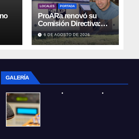
LOCALES
PORTADA
rno
ProARa renovó su
Comisión Directiva:
,
Emiliano Etchevers es
6 DE AGOSTO DE 2026
ar
el nuevo Presidente de
la entidad
GALERÍA