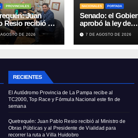
A
PROVINCIALES
NACIONALES
PORTADA
requén: Juan
Senado: el Gobie
 Resio recibió al
aprobó la ley de
stro de Obras
propiedad privada
 AGOSTO DE 2026
7 DE AGOSTO DE 2026
cas y al
pero tuvo que quit
idente de Vialidad
otro capítulo
recorrer la ruta a
a Huidobro
RECIENTES
El Autódromo Provincia de La Pampa recibe al
TC2000, Top Race y Fórmula Nacional este fin de
semana
Quetrequén: Juan Pablo Resio recibió al Ministro de
Obras Públicas y al Presidente de Vialidad para
recorrer la ruta a Villa Huidobro