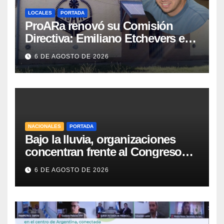
LOCALES
PORTADA
ProARa renovó su Comisión
Directiva: Emiliano Etchevers es
el nuevo Presidente de la entidad
6 DE AGOSTO DE 2026
NACIONALES
PORTADA
Bajo la lluvia, organizaciones
concentran frente al Congreso
contra de la Ley de Propiedad
6 DE AGOSTO DE 2026
Privada