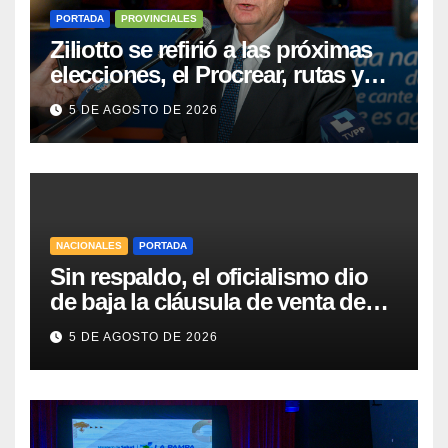
PORTADA
PROVINCIALES
Ziliotto se refirió a las próximas
elecciones, el Procrear, rutas y
Vaca Muerta
5 DE AGOSTO DE 2026
NACIONALES
PORTADA
Sin respaldo, el oficialismo dio
de baja la cláusula de venta de
tierras a extranjeros para salvar la
5 DE AGOSTO DE 2026
sesión