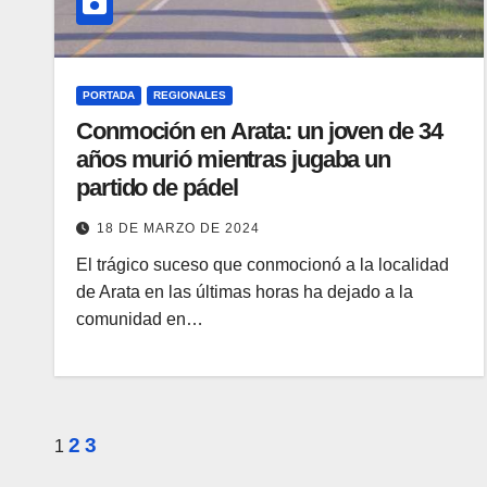
PORTADA
REGIONALES
Conmoción en Arata: un joven de 34
años murió mientras jugaba un
partido de pádel
18 DE MARZO DE 2024
El trágico suceso que conmocionó a la localidad
de Arata en las últimas horas ha dejado a la
comunidad en…
Paginación
2
3
1